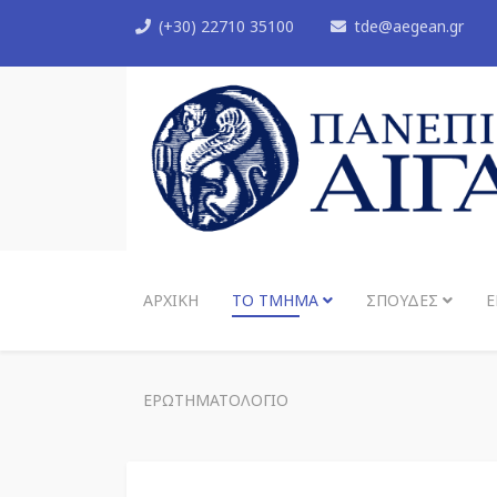
(+30) 22710 35100
tde@aegean.gr
ΑΡΧΙΚΉ
ΤΟ ΤΜΉΜΑ
ΣΠΟΥΔΈΣ
Έ
ΕΡΩΤΗΜΑΤΟΛΌΓΙΟ