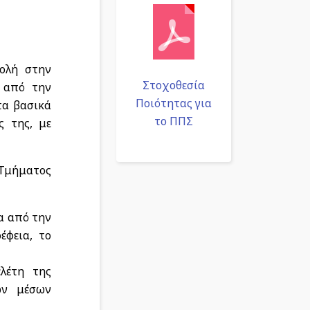
ολή στην
Στοχοθεσία
 από την
Ποιότητας για
τα βασικά
το ΠΠΣ
ς της, με
 Τμήματος
α από την
έφεια, το
λέτη της
ων μέσων