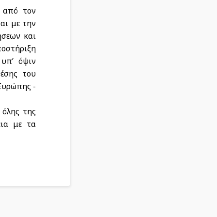
α από τον
αι με την
ήσεων και
ποστήριξη
 υπ’ όψιν
θέσης του
(Ευρώπης -
 όλης της
ια με τα