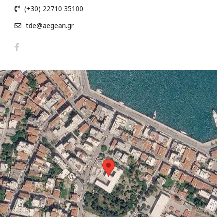
(+30) 22710 35100
tde@aegean.gr