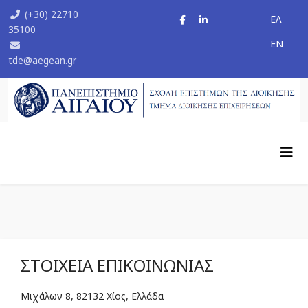
(+30) 22710
ΕΛ
35100
ΕΝ
tde@aegean.gr
ΣΤΟΙΧΕΊΑ ΕΠΙΚΟΙΝΩΝΊΑΣ
Μιχάλων 8, 82132 Χίος, Ελλάδα