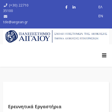
(+30) 22710
ΕΛ
35100
ΕΝ
tde@aegean.gr
Ερευνητικά Εργαστήρια